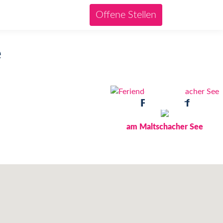
Offene Stellen
e
Feriendorf
am Maltschacher See